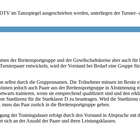
 DTV im Tanzspiegel ausgeschrieben werden, unterliegen der Turnier- 
en der Breitensportgruppe und der Gesellschaftskreise aber auch für
Turnierpaare entwickeln, wird der Vorstand bei Bedarf eine Gruppe für
on selbst durch die Gruppennamen. Die Teilnehmer müssen im Besitz e
pe können jedoch auch Paare aus der Breitensportgruppe in Abstimmung 
twarts trainieren, wenn sie entsprechend qualifiziert sind und den erkl
e Startlizenz für die Startklasse D zu beantragen. Wird die Startlizenz 
, muss das Paar zurück in die Breitensportgruppe gehen.
egung der Trainingsdauer erfolgt durch den Vorstand in Absprache mit 
rt sich an der Anzahl der Paare und ihren Leistungsklassen.