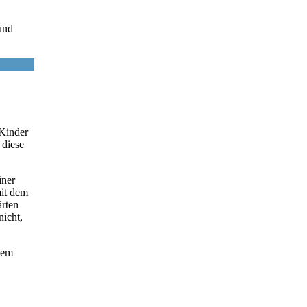
und
 Kinder
 diese
iner
mit dem
ärten
nicht,
dem